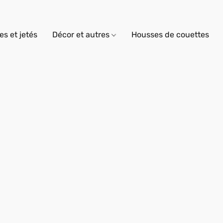
s et jetés
Décor et autres
Housses de couettes